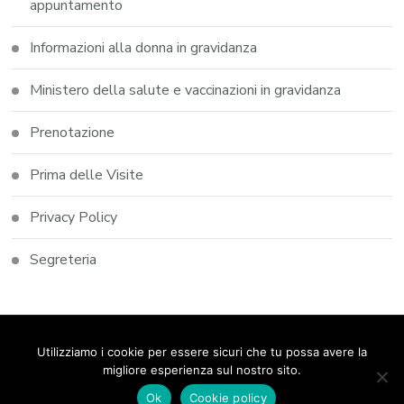
appuntamento
Informazioni alla donna in gravidanza
Ministero della salute e vaccinazioni in gravidanza
Prenotazione
Prima delle Visite
Privacy Policy
Segreteria
© Copyright 2026
Studio Dott.ssa Elena Castoldi
. Tutti i
Utilizziamo i cookie per essere sicuri che tu possa avere la
diritti riservati.
Blossom Coack | Sviluppato da
Blossom
migliore esperienza sul nostro sito.
Themes
. Powered by
WordPress
.
Privacy Policy
Ok
Cookie policy