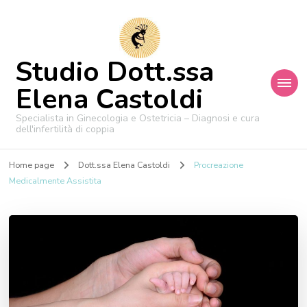
Studio Dott.ssa
Elena Castoldi
Specialista in Ginecologia e Ostetricia – Diagnosi e cura
dell'infertilità di coppia
Home page
Dott.ssa Elena Castoldi
Procreazione
Medicalmente Assistita