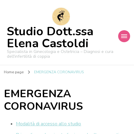
Studio Dott.ssa
Elena Castoldi
Specialista in Ginecologia e Ostetricia – Diagnosi e cura
dell'infertilità di coppia
Home page
EMERGENZA CORONAVIRUS
EMERGENZA
CORONAVIRUS
Modalità di accesso allo studio