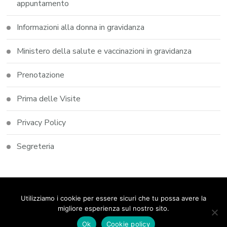
appuntamento
Informazioni alla donna in gravidanza
Ministero della salute e vaccinazioni in gravidanza
Prenotazione
Prima delle Visite
Privacy Policy
Segreteria
© Copyright 2026
Studio Dott.ssa Elena Castoldi
. Tutti i
Utilizziamo i cookie per essere sicuri che tu possa avere la
diritti riservati.
Blossom Coack | Sviluppato da
Blossom
migliore esperienza sul nostro sito.
Themes
. Powered by
WordPress
.
Privacy Policy
Ok
Cookie policy