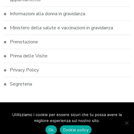
Informazioni alla donna in gravidanza
Ministero della salute e vaccinazioni in gravidanza
Prenotazione
Prima delle Visite
Privacy Policy
Segreteria
© Copyright 2026
Studio Dott.ssa Elena Castoldi
. Tutti i
Utilizziamo i cookie per essere sicuri che tu possa avere la
diritti riservati.
Blossom Coack | Sviluppato da
Blossom
migliore esperienza sul nostro sito.
Themes
. Powered by
WordPress
.
Privacy Policy
Ok
Cookie policy