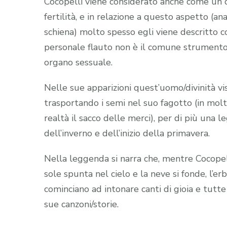
Cocopelli viene considerato anche come un dio
fertilità, e in relazione a questo aspetto (a
schiena) molto spesso egli viene descritto 
personale flauto non è il comune strumento 
organo sessuale.
Nelle sue apparizioni quest’uomo/divinità vi
trasportando i semi nel suo fagotto (in mol
realtà il sacco delle merci), per di più una
dell’inverno e dell’inizio della primavera.
Nella leggenda si narra che, mentre Cocopelli
sole spunta nel cielo e la neve si fonde, l’erb
cominciano ad intonare canti di gioia e tutte 
sue canzoni/storie.