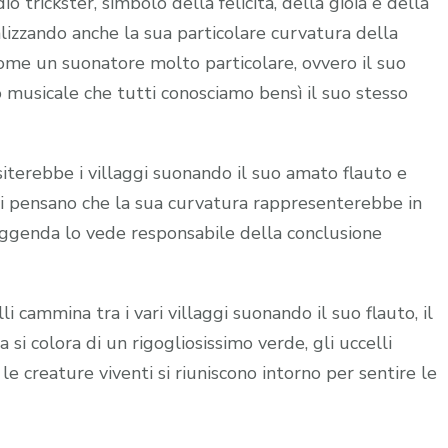
 trickster, simbolo della felicità, della gioia e della
nalizzando anche la sua particolare curvatura della
come un suonatore molto particolare, ovvero il suo
musicale che tutti conosciamo bensì il suo stesso
siterebbe i villaggi suonando il suo amato flauto e
ti pensano che la sua curvatura rappresenterebbe in
 leggenda lo vede responsabile della conclusione
 cammina tra i vari villaggi suonando il suo flauto, il
a si colora di un rigogliosissimo verde, gli uccelli
le creature viventi si riuniscono intorno per sentire le