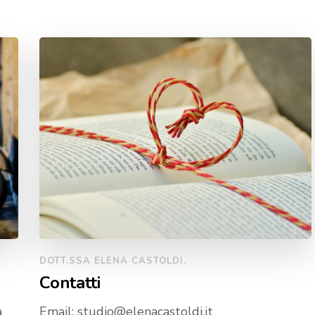
DOTT.SSA ELENA CASTOLDI.
Contatti
a
Email: studio@elenacastoldi.it