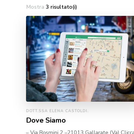
Mostra
3 risultato(i)
DOTT.SSA ELENA CASTOLDI.
Dove Siamo
– Via Rosmini 2 –21013 Gallarate (Va) Clicc